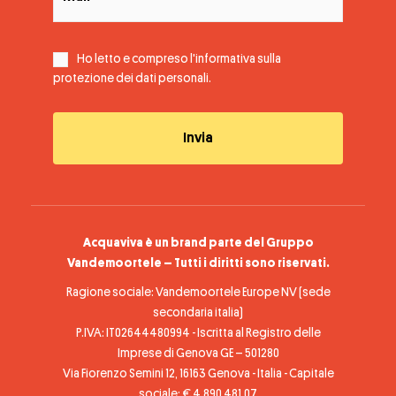
Ho letto e compreso l'informativa sulla
protezione dei dati personali
.
Acquaviva è un brand parte del Gruppo
Vandemoortele – Tutti i diritti sono riservati.
Ragione sociale: Vandemoortele Europe NV (sede
secondaria italia)
P.IVA: IT02644480994 - Iscritta al Registro delle
Imprese di Genova GE – 501280
Via Fiorenzo Semini 12, 16163 Genova - Italia - Capitale
sociale: € 4.890.481,07