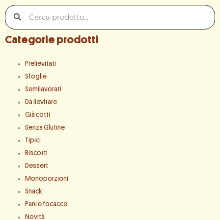
Cerca
Cerca
Categorie prodotti
Prelievitati
Sfoglie
Semilavorati
Da lievitare
Già cotti
Senza Glutine
Tipici
Biscotti
Dessert
Monoporzioni
Snack
Pani e focacce
Novità