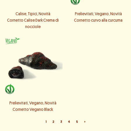
Calise
,
Tipici
,
Novità
Prelievitati
,
Vegano
,
Novità
Cornetto Calise Dark Crema di
Cornetto curvo alla curcuma
nocciole
Prelievitati
,
Vegano
,
Novità
Cornetto Vegano Black
1
2
3
4
5
>