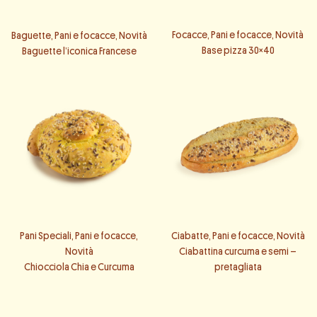
Focacce
,
Pani e focacce
,
Novità
Baguette
,
Pani e focacce
,
Novità
Base pizza 30×40
Baguette l’iconica Francese
Pani Speciali
,
Pani e focacce
,
Ciabatte
,
Pani e focacce
,
Novità
Novità
Ciabattina curcuma e semi –
Chiocciola Chia e Curcuma
pretagliata