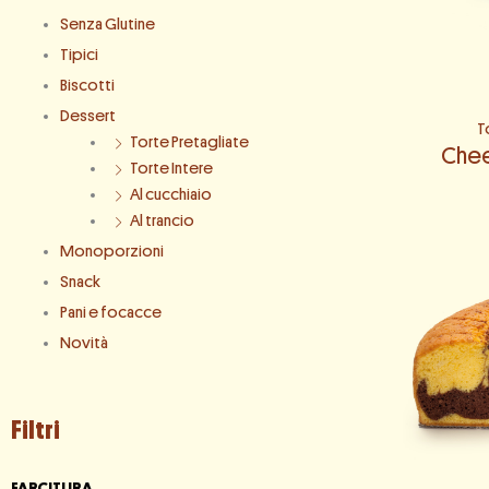
Senza Glutine
Tipici
Biscotti
Dessert
T
Torte Pretagliate
Chee
Torte Intere
Al cucchiaio
Al trancio
Monoporzioni
Snack
Pani e focacce
Novità
Filtri
FARCITURA