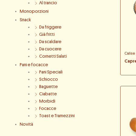
Al trancio
Monoporzioni
Snack
Da friggere
Già fritti
Da scaldare
Da cuocere
Calise
Cornetti Salati
Capre
Pani e focacce
Pani Speciali
Schiocco
Baguette
Ciabatte
Morbidi
Focacce
Toast e Tramezzini
Novità