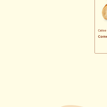
Calise
Corne