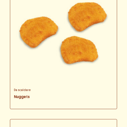
Da scaldare
Nuggets