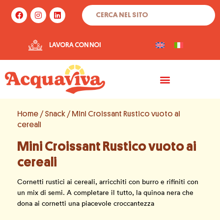
Vai
Cerca
F
I
L
al
a
n
i
c
s
n
contenuto
e
t
k
b
a
e
LAVORA CON NOI
o
g
d
o
r
i
k
a
n
m
Home
/
Snack
/ Mini Croissant Rustico vuoto ai
cereali
Mini Croissant Rustico vuoto ai
cereali
Cornetti rustici ai cereali, arricchiti con burro e rifiniti con
un mix di semi. A completare il tutto, la quinoa nera che
dona ai cornetti una piacevole croccantezza