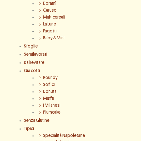
Doramì
Caruso
Multicereali
La Lune
Fagotti
Baby & Mini
Sfoglie
Semilavorati
Da lievitare
Già cotti
Roundy
Soffici
Donuts
Muffn
I Milanesi
Plumcake
Senza Glutine
Tipici
Specialità Napoletane