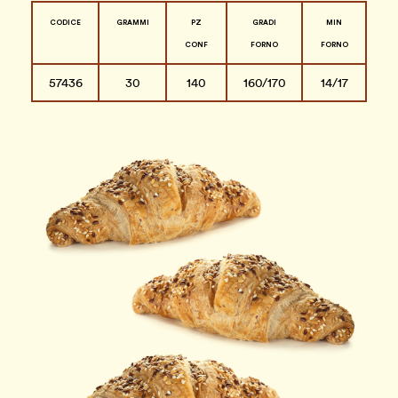
CODICE
GRAMMI
PZ
GRADI
MIN
CONF
FORNO
FORNO
57436
30
140
160/170
14/17