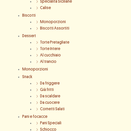
Specialità Siciliane
Calise
Biscotti
Monoporzioni
Biscotti Assortiti
Dessert
Torte Pretagliate
Torte Intere
Al cucchiaio
Al trancio
Monoporzioni
Snack
Da friggere
Già fritti
Da scaldare
Da cuocere
Cornetti Salati
Pani e focacce
Pani Speciali
Schiocco