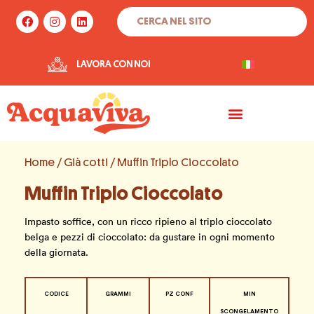
Vai
Cerca
F
I
L
al
a
n
i
c
s
n
contenuto
e
t
k
b
a
e
LAVORA CON NOI
o
g
d
o
r
i
k
a
n
m
Home
/
Già cotti
/ Muffin Triplo Cioccolato
Muffin Triplo Cioccolato
Impasto soffice, con un ricco ripieno al triplo cioccolato
belga e pezzi di cioccolato: da gustare in ogni momento
della giornata.
CODICE
GRAMMI
PZ CONF
MIN
SCONGELAMENTO