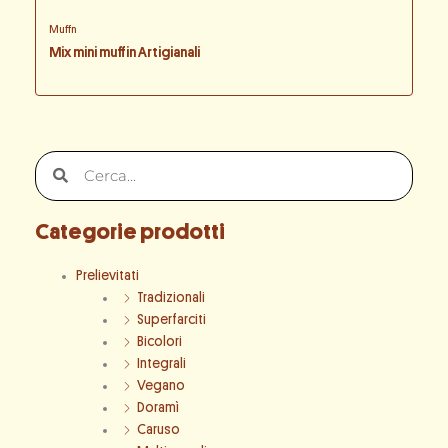
Muffn
Mix mini muffin Artigianali
Cerca
Cerca
Categorie prodotti
Prelievitati
Tradizionali
Superfarciti
Bicolori
Integrali
Vegano
Doramì
Caruso