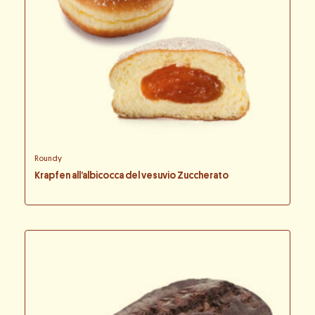
Roundy
Krapfen all’albicocca del vesuvio Zuccherato