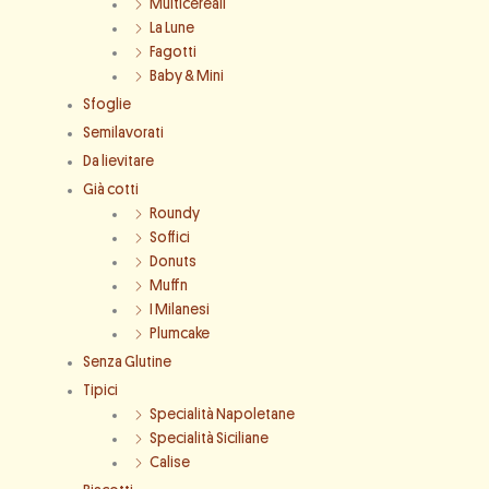
Multicereali
La Lune
Fagotti
Baby & Mini
Sfoglie
Semilavorati
Da lievitare
Già cotti
Roundy
Soffici
Donuts
Muffn
I Milanesi
Plumcake
Senza Glutine
Tipici
Specialità Napoletane
Specialità Siciliane
Calise