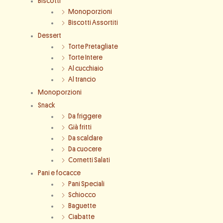
Biscotti
Monoporzioni
Biscotti Assortiti
Dessert
Torte Pretagliate
Torte Intere
Al cucchiaio
Al trancio
Monoporzioni
Snack
Da friggere
Già fritti
Da scaldare
Da cuocere
Cornetti Salati
Pani e focacce
Pani Speciali
Schiocco
Baguette
Ciabatte