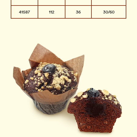
41587
112
36
30/60