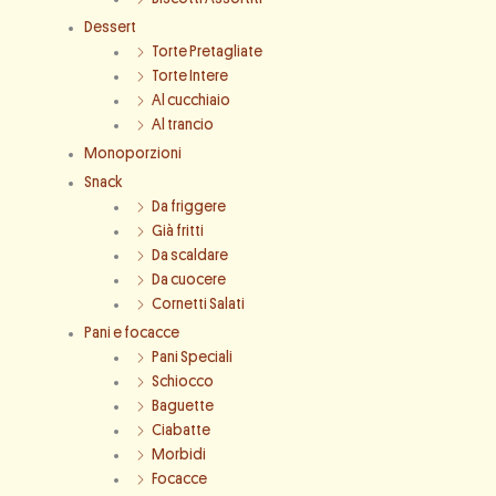
Dessert
Torte Pretagliate
Torte Intere
Al cucchiaio
Al trancio
Monoporzioni
Snack
Da friggere
Già fritti
Da scaldare
Da cuocere
Cornetti Salati
Pani e focacce
Pani Speciali
Schiocco
Baguette
Ciabatte
Morbidi
Focacce