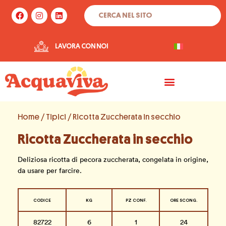
Vai
Cerca
F
I
L
al
a
n
i
c
s
n
contenuto
e
t
k
b
a
e
LAVORA CON NOI
o
g
d
o
r
i
k
a
n
m
Home
/
Tipici
/ Ricotta Zuccherata in secchio
Ricotta Zuccherata in secchio
Deliziosa ricotta di pecora zuccherata, congelata in origine,
da usare per farcire.
CODICE
KG
PZ CONF.
ORE SCONG.
82722
6
1
24