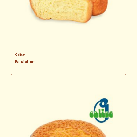
Calise
Babà al rum