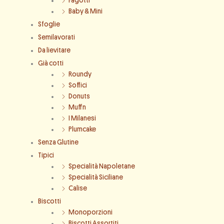
Fagotti
Baby & Mini
Sfoglie
Semilavorati
Da lievitare
Già cotti
Roundy
Soffici
Donuts
Muffn
I Milanesi
Plumcake
Senza Glutine
Tipici
Specialità Napoletane
Specialità Siciliane
Calise
Biscotti
Monoporzioni
Biscotti Assortiti