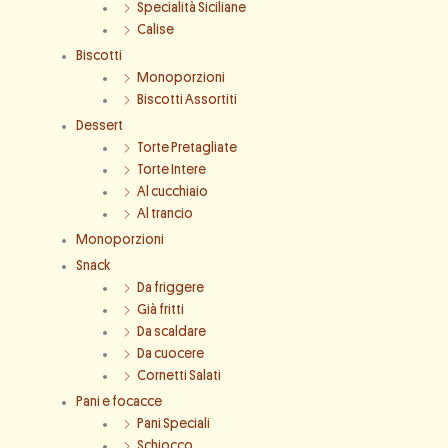
Specialità Siciliane
Calise
Biscotti
Monoporzioni
Biscotti Assortiti
Dessert
Torte Pretagliate
Torte Intere
Al cucchiaio
Al trancio
Monoporzioni
Snack
Da friggere
Già fritti
Da scaldare
Da cuocere
Cornetti Salati
Pani e focacce
Pani Speciali
Schiocco