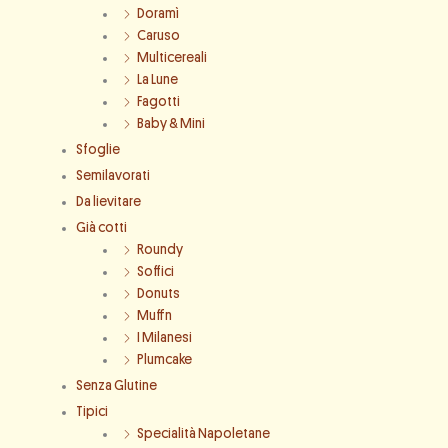
Doramì
Caruso
Multicereali
La Lune
Fagotti
Baby & Mini
Sfoglie
Semilavorati
Da lievitare
Già cotti
Roundy
Soffici
Donuts
Muffn
I Milanesi
Plumcake
Senza Glutine
Tipici
Specialità Napoletane