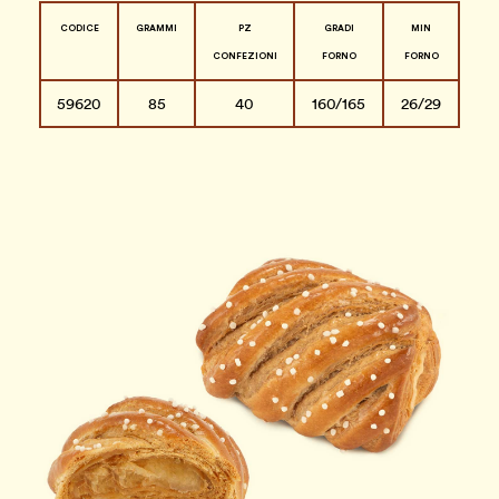
CODICE
GRAMMI
PZ
GRADI
MIN
CONFEZIONI
FORNO
FORNO
59620
85
40
160/165
26/29