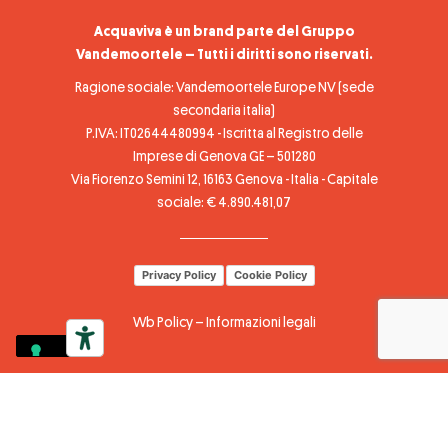
Acquaviva è un brand parte del Gruppo
Vandemoortele – Tutti i diritti sono riservati.
Ragione sociale: Vandemoortele Europe NV (sede
secondaria italia)
P.IVA: IT02644480994 - Iscritta al Registro delle
Imprese di Genova GE – 501280
Via Fiorenzo Semini 12, 16163 Genova - Italia - Capitale
sociale: € 4.890.481,07
Privacy Policy
Cookie Policy
Wb Policy
–
Informazioni legali
Le tue preferenze relative alla privacy
Informativa sulla raccolta