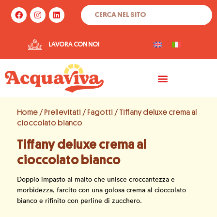
Vai
Cerca
F
I
L
al
a
n
i
c
s
n
contenuto
e
t
k
b
a
e
LAVORA CON NOI
o
g
d
o
r
i
k
a
n
m
Home
/
Prelievitati
/
Fagotti
/ Tiffany deluxe crema al
cioccolato bianco
Tiffany deluxe crema al
cioccolato bianco
Doppio impasto al malto che unisce croccantezza e
morbidezza, farcito con una golosa crema al cioccolato
bianco e rifinito con perline di zucchero.