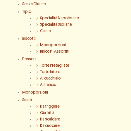
Senza Glutine
Tipici
Specialità Napoletane
Specialità Siciliane
Calise
Biscotti
Monoporzioni
Biscotti Assortiti
Dessert
Torte Pretagliate
Torte Intere
Al cucchiaio
Al trancio
Monoporzioni
Snack
Da friggere
Già fritti
Da scaldare
Da cuocere