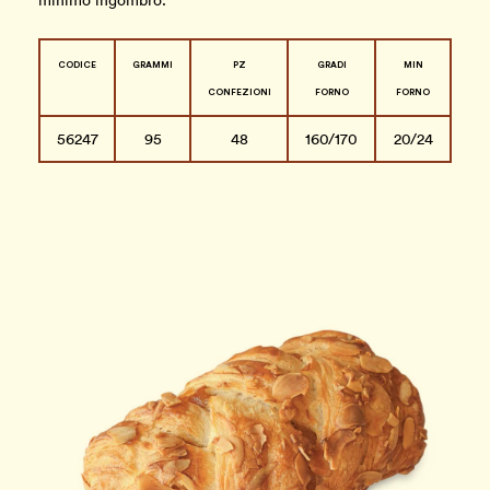
minimo ingombro.
CODICE
GRAMMI
PZ
GRADI
MIN
CONFEZIONI
FORNO
FORNO
56247
95
48
160/170
20/24