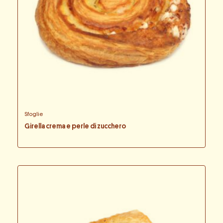
Sfoglie
Girella crema e perle di zucchero