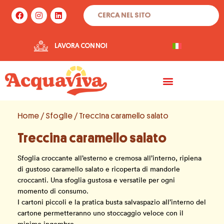
Vai
Cerca
F
I
L
al
a
n
i
c
s
n
contenuto
e
t
k
b
a
e
LAVORA CON NOI
o
g
d
o
r
i
k
a
n
m
Home
/
Sfoglie
/ Treccina caramello salato
Treccina caramello salato
Sfoglia croccante all’esterno e cremosa all’interno, ripiena
di gustoso caramello salato e ricoperta di mandorle
croccanti. Una sfoglia gustosa e versatile per ogni
momento di consumo.
I cartoni piccoli e la pratica busta salvaspazio all’interno del
cartone permetteranno uno stoccaggio veloce con il