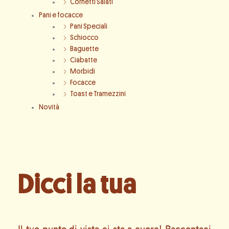
Cornetti Salati
Pani e focacce
Pani Speciali
Schiocco
Baguette
Ciabatte
Morbidi
Focacce
Toast e Tramezzini
Novità
Dicci la tua
Il tuo punto di vista ci sta a cuore! Raccontaci