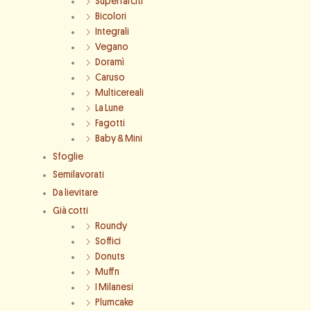
Superfarciti
Bicolori
Integrali
Vegano
Doramì
Caruso
Multicereali
La Lune
Fagotti
Baby & Mini
Sfoglie
Semilavorati
Da lievitare
Già cotti
Roundy
Soffici
Donuts
Muffn
I Milanesi
Plumcake