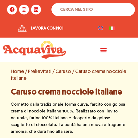
Vai
Cerca
F
I
L
al
a
n
i
c
s
n
contenuto
e
t
k
b
a
e
LAVORA CON NOI
o
g
d
o
r
i
k
a
n
m
Home
/
Prelievitati
/
Caruso
/ Caruso crema nocciole
italiane
Caruso crema nocciole italiane
Cornetto dalla tradizionale forma curva, farcito con golosa
crema di nocciole italiane 100%. Realizzato con lievito
naturale, farina 100% italiana e ricoperto da golose
scagliette di cioccolato. La bontà ha una nuova e fragrante
armonia, che dura fino alla sera.