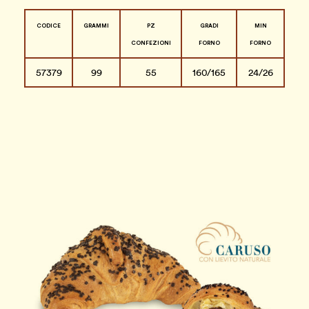
CODICE
GRAMMI
PZ
GRADI
MIN
CONFEZIONI
FORNO
FORNO
57379
99
55
160/165
24/26