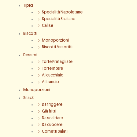
Tipici
Specialità Napoletane
Specialità Siciliane
Calise
Biscotti
Monoporzioni
Biscotti Assortiti
Dessert
Torte Pretagliate
Torte Intere
Al cucchiaio
Al trancio
Monoporzioni
Snack
Da friggere
Già fritti
Da scaldare
Da cuocere
Cornetti Salati