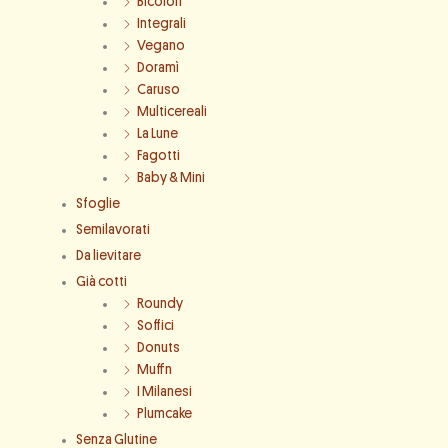
Bicolori
Integrali
Vegano
Doramì
Caruso
Multicereali
La Lune
Fagotti
Baby & Mini
Sfoglie
Semilavorati
Da lievitare
Già cotti
Roundy
Soffici
Donuts
Muffn
I Milanesi
Plumcake
Senza Glutine